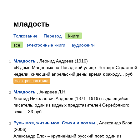
младость
Толкование
Перевод
Книги
все
электронные книги
аудиокниги
Младость
, Леонид Андреев (1916)
1
«В доме Мацневых на Посадской улице. Четверг Страстной
недели, сияющий апрельский день; время к заходу… руб
электронная книга
Младость
, Андреев Л.Н.
2
Леонид Николаевич Андреев (1871–1919) выдающийся
писатель, один из видных представителей Серебряного
века… 33 руб
Русь моя, жизнь моя. Стихи и поэмы
, Александр Блок
3
(2006)
Александр Блок – крупнейший русский поэт, один из